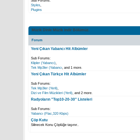
Sub Forums:
Styles
,
Plugins
Müzik Dinle Müzik indir Bölümüz.
Forum
Yeni Çıkan Yabancı Hit Albümler
Sub Forums:
Klipler (Yabancı)
,
Tek Mp3ler (Yabancı
, and 1 more.
Yeni Çıkan Türkçe Hit Albümler
Sub Forums:
Tek Mp3ler (Yerli)
,
Dizi ve Film Müzikleri (Yerli)
, and 2 more.
Radyoların "Top10-20-30" Listeleri
Sub Forums:
Yabancı (Flac,320 Kbps)
Çöp Kutu
Silinecek Konu Çöplüğe taşınır..