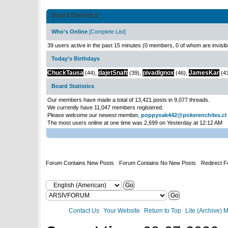
Board Statistics
Who's Online
[
Complete List
]
39 users active in the past 15 minutes (0 members, 0 of whom are invisib
Today's Birthdays
ChuckTausa
dajetSnaft
pivadIgnox
JamesKar
(44),
(39),
(46),
(4
Board Statistics
Our members have made a total of 13,421 posts in 9,077 threads.
We currently have 11,047 members registered.
Please welcome our newest member,
poppyoak442@pokerenchiles.cl
The most users online at one time was 2,699 on Yesterday at 12:12 AM
Forum Contains New Posts
Forum Contains No New Posts
Redirect 
Contact Us
Your Website
Return to Top
Lite (Archive) 