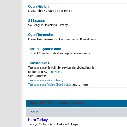
Oyun Hileleri
Oynadığınız Oyun İle İlgili Hileler
S4 League
S4 League Hakkında Herşey
Oyun Tanıtımları
Oyun Tanıtımlarını Bu Forumumuzda Bulabilirsiniz
Torrent Oyunlar İndir
Torrent Oyunlar İndirebileceğiniz Forumumuz
Transformice
Transformice-ile,ilgili,Herşey,burdan,bulabilirsiniz.!
Moderated By:
TripKoliC
Sub Forums:
Transformice Görüntüsü
,
Transformice Video Görüntüsü
, and 1 more.
Diğer MMORPG ve Online Oyunlar
Forum
Hero Turkey
Türkçe Online Oyun Hakkında Bilgiler