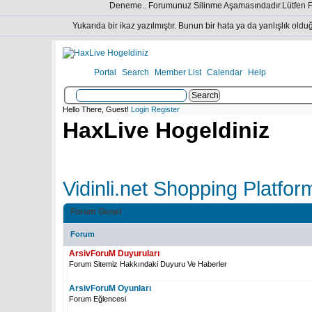
Deneme.. Forumunuz Silinme Aşamasındadır.Lütfen Fo
Yukarıda bir ikaz yazılmıştır. Bunun bir hata ya da yanlışlık oldu
Portal
Search
Member List
Calendar
Help
Hello There, Guest!
Login
Register
HaxLive Hogeldiniz
Vidinli.net Shopping Platfor
Forum Genel
Forum
ArsivForuM Duyuruları
Forum Sitemiz Hakkındaki Duyuru Ve Haberler
ArsivForuM Oyunları
Forum Eğlencesi