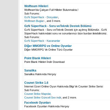
Wolfteam Hileleri
Wolfteam'da Çalışan Full Hilleler Bulunmakta.!
Sub Forums:
GzN SüperHack - Dosyaları
,
Wolfetam Bugları
, and 3 more.
GzN SüperHack - Soru veTeknik Destek Bölümü
GzN SüperHack - Soru veTeknik Destek için açılmış Bölümdür.. GzN
SüperHack hakkındaki soru ve sorunlarınızı bize burdan iletebilirsiniz.
Sub Forums:
GzN SüperHack - Kazananlar
Diğer MMORPG ve Online Oyunlar
Diğer MMORPG Ve Online Türü Oyunlar
Point Blank Hileleri
Point Blank Hileleri İndir Download
Sanalika
Sanalika Hakkında Herşey
Counet Strike 1.6
İnternet Üzeri Online Oyun Hakkında Bilgi Ve Counter Strike Serisi
Sub Forums:
Counet Strike Mapslar
,
Counet Strike Güncell Sxe indir
, and 2 more.
Facebook Oyunları
Facebook Oyunları Hakkında Herşey