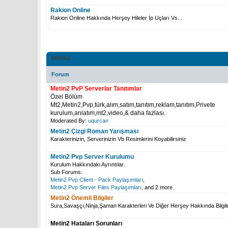
Rakion Online
Rakion Online Hakkında Herşey Hileler İp Uçları Vs...
Metin2
Forum
Metin2 PvP Serverlar Tanıtımlar
Özel Bölüm
Mt2,Metin2,Pvp,türk,alım,satım,tanıtım,reklam,tanıtım,Privete
kurulum,anlatım,mt2,video,& daha fazlası.
Moderated By:
uqurcan
Metin2 Çizgi Roman Yarışması
Karakterinizin, Serverinizin Vb Resimlerini Koyabilirsiniz
Metin2 Pvp Server Kurulumu
Kurulum Hakkındaki Ayrıntılar.
Sub Forums:
Metin2 Pvp Client - Pack Paylaşımları
,
Metin2 Pvp Server Files Paylaşımları
, and 2 more.
Metin2 Önemli Bilgiler
Sura,Savaşçı,Ninja,Şaman Karakterleri Ve Diğer Herşey Hakkında Bilgil
Metin2 Hataları Sorunları